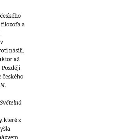
a českého
filozofa a
í
 v
ti násilí,
aktor až
. Později
e českého
 N
.
Světelná
, které z
vyšla
 názvem