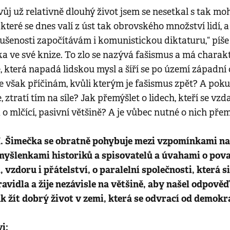
svůj už relativně dlouhý život jsem se nesetkal s tak m
 které se dnes valí z úst tak obrovského množství lidí, a
kušenosti započítávám i komunistickou diktaturu,“ píš
a ve své knize. To zlo se nazývá fašismus a má charak
 která napadá lidskou mysl a šíří se po území západní c
však příčinám, kvůli kterým je fašismus zpět? A poku
ztratí tím na síle? Jak přemýšlet o lidech, kteří se vzda
 o mlčící, pasivní většině? A je vůbec nutné o nich pře
. Šimečka se obratně pohybuje mezi vzpomínkami na 
myšlenkami historiků a spisovatelů a úvahami o povaz
, vzdoru i přátelství, o paralelní společnosti, která s
ravidla a žije nezávisle na většině, aby našel odpověď
ak žít dobrý život v zemi, která se odvrací od demokr
i: