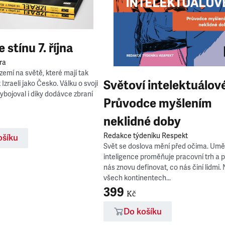
e stínu 7. října
ra
emí na světě, které mají tak
Světoví intelektuálové
k Izraeli jako Česko. Válku o svoji
vybojoval i díky dodávce zbraní
Průvodce myšlením
neklidné doby
Redakce týdeníku Respekt
ošíku
Svět se doslova mění před očima. Umě
inteligence proměňuje pracovní trh a 
nás znovu definovat, co nás činí lidmi.
všech kontinentech...
399
Kč
Do košíku