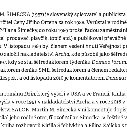
. ŠIMEČKA (1957)
je slovenský spisovatel a publicist
žitel Ceny Jiřího Ortena za rok 1988. Vyrůstal v rodině 
 Milana Šimečky, do roku 1989 prošel řadou zaměstnán
el, prodavač, plavčík, topič atd.) a publikoval převážně
 V listopadu 1989 byl členem vedení hnutí Veřejnost pro
Archa
0 založil nakladatelství
, kde působil jako šéfred
Domino fórum
997, kdy se stal šéfredaktorem týdeníku
edaktorem deníku
SME
, šéfredaktorem a členem redakc
Denníku
Respekt
a od listopadu 2016 je komentátorem
Džin
em románu
, který vyšel i v USA a ve Francii. Kniha
yšla v roce 1991 v nakladatelství
Archa
a v roce 2018 v
lství
SALON
. Martin M. Šimečka v ní komentuje dopisy
ílal jeho rodině otec, filozof Milan Šimečka. V češtině 
 kniha rozhovorů Kirilla Ščeblykina a Filipa Zajíčka s