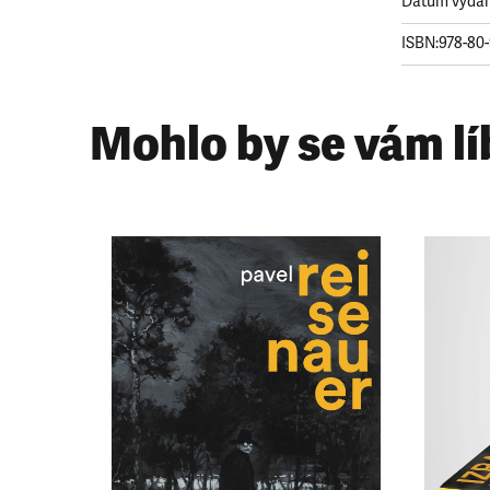
Datum vydán
ISBN:
978-80-
Mohlo by se vám lí