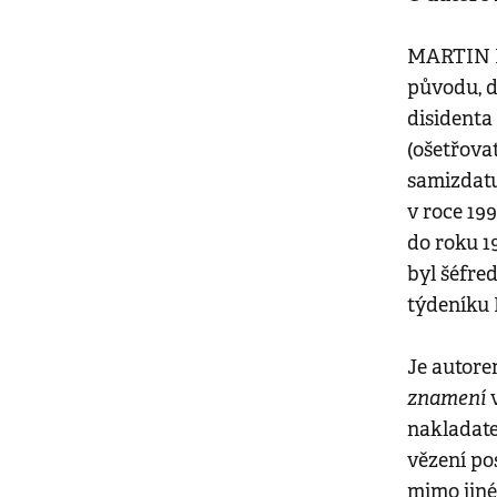
MARTIN M
původu, dr
disidenta
(ošetřovat
samizdatu.
v roce 199
do roku 1
byl šéfr
týdeníku
Je autor
znamení
v
nakladate
vězení pos
mimo jiné