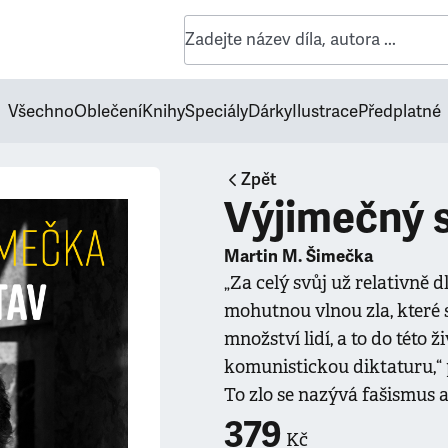
Všechno
Oblečení
Knihy
Speciály
Dárky
Ilustrace
Předplatné
Zpět
Výjimečný 
Martin M. Šimečka
„Za celý svůj už relativně d
mohutnou vlnou zla, které 
množství lidí, a to do této 
komunistickou diktaturu,“ 
To zlo se nazývá fašismus 
379
Kč