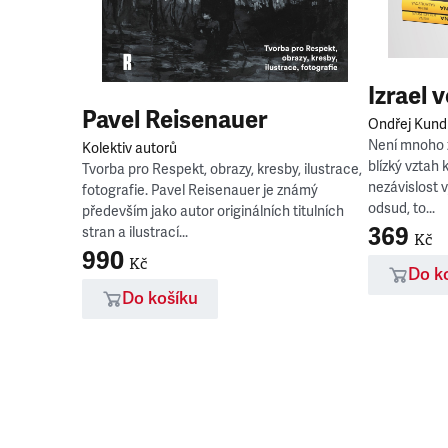
Izrael v
Pavel Reisenauer
Ondřej Kund
Není mnoho z
Kolektiv autorů
 sobě
blízký vztah 
Tvorba pro Respekt, obrazy, kresby, ilustrace,
nezávislost 
fotografie. Pavel Reisenauer je známý
odsud, to...
především jako autor originálních titulních
.) Dialog mezi
369
stran a ilustrací...
Kč
ou
990
kt Erikem
Kč
Do k
Do košíku