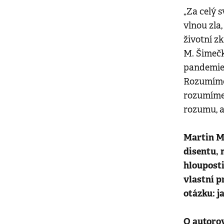
„Za celý 
vlnou zla,
životní z
M. Šimečk
pandemie,
Rozumíme 
rozumíme, 
rozumu, a
Martin M
disentu, 
hlouposti
vlastní p
otázku: j
O autorov