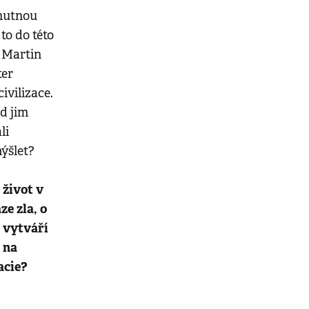
ohutnou
 to do této
e Martin
ter
ivilizace.
d jim
li
mýšlet?
život v
e zla, o
i vytváří
 na
acie?