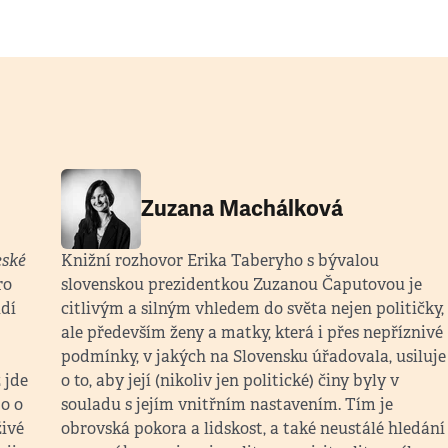
Zuzana Machálková
ské
Knižní rozhovor Erika Taberyho s bývalou
ro
slovenskou prezidentkou Zuzanou Čaputovou je
idí
citlivým a silným vhledem do světa nejen političky,
ale především ženy a matky, která i přes nepříznivé
podmínky, v jakých na Slovensku úřadovala, usiluje
 jde
o to, aby její (nikoliv jen politické) činy byly v
o o
souladu s jejím vnitřním nastavením. Tím je
živé
obrovská pokora a lidskost, a také neustálé hledání