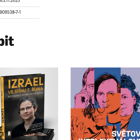
í:
3.11.2025
909538-7-1
bit