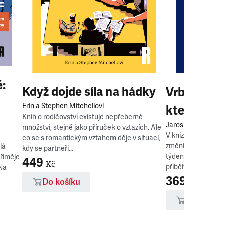
:
Když dojde síla na hádky
Vrbětice: 
Erin a Stephen Mitchellovi
která změn
Knih o rodičovství existuje nepřeberné
Jaroslav Spurný
množství, stejně jako příruček o vztazích. Ale
V knize Vrbětice: 
co se s romantickým vztahem děje v situaci,
změnila Česko vypr
lá
kdy se partneři...
týdeníku Respekt 
přiměje
449
Kč
příběh o pátrání...
 Na
369
Do košíku
Kč
Do košíku