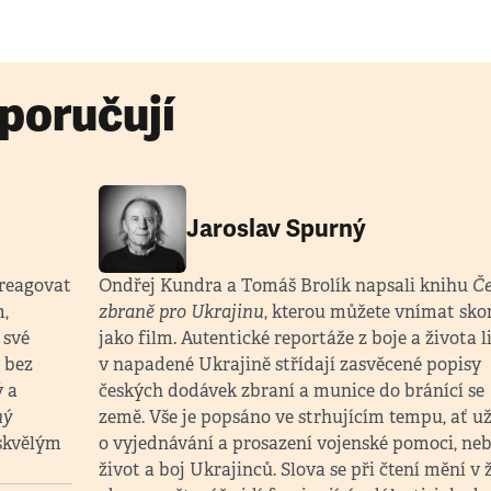
poručují
Jaroslav Spurný
 reagovat
Ondřej Kundra a Tomáš Brolík napsali knihu
Če
,
zbraně pro Ukrajinu
, kterou můžete vnímat sko
 své
jako film. Autentické reportáže z boje a života l
t bez
v napadené Ukrajině střídají zasvěcené popisy
ý a
českých dodávek zbraní a munice do bránící se
ný
země. Vše je popsáno ve strhujícím tempu, ať už
 skvělým
o vyjednávání a prosazení vojenské pomoci, neb
.
život a boj Ukrajinců. Slova se při čtení mění v 