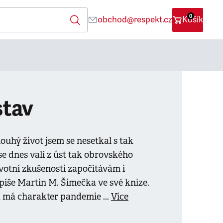
0
obchod@respekt.cz
Košík
stav
louhý život jsem se nesetkal s tak
se dnes valí z úst tak obrovského
životní zkušenosti započítávám i
píše Martin M. Šimečka ve své knize.
a má charakter pandemie ...
Více