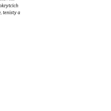
okrytcích
 tenisty a