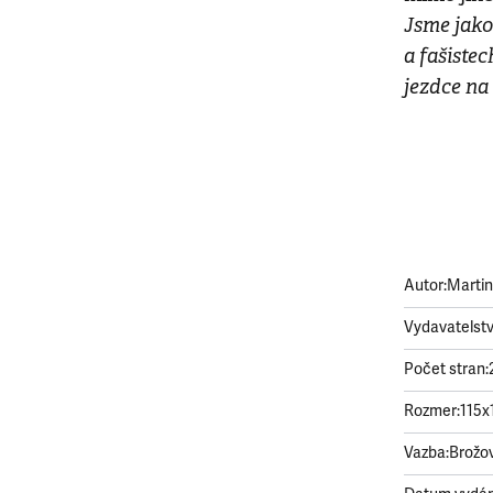
Jsme jako
a fašistec
jezdce na 
Autor:
Martin
Vydavatelstv
Počet stran:
Rozmer:
115x
Vazba:
Brožo