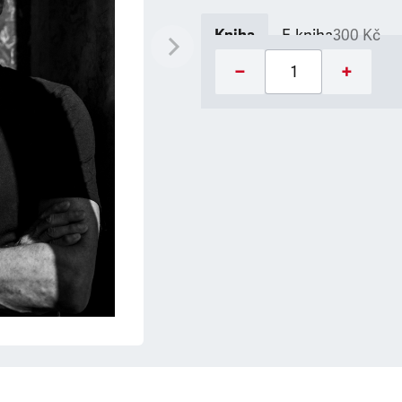
Kniha
E-kniha
300 Kč
−
+