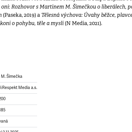
 oni
Rozhovor s Martinem M. Šimečkou o liberálech, p
:
h
Tělesná výchova: Úvahy běžce, plavce,
(Paseka, 2019)
a
koni o pohybu, těle a mysli
(N Media, 2021).
 M. Šimečka
í:
Respekt Media a.s.
200
185
vaná