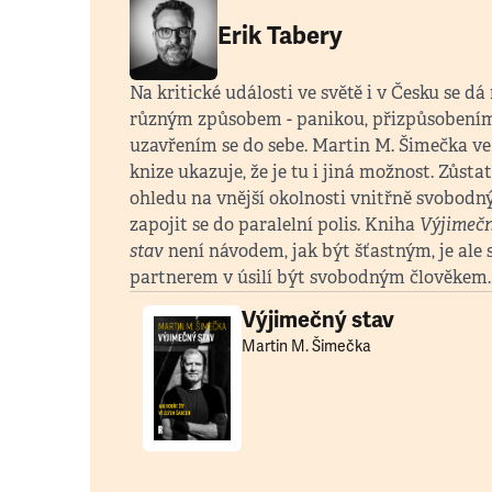
Erik Tabery
Na kritické události ve světě i v Česku se dá
různým způsobem - panikou, přizpůsobením
uzavřením se do sebe. Martin M. Šimečka ve
knize ukazuje, že je tu i jiná možnost. Zůsta
ohledu na vnější okolnosti vnitřně svobodn
zapojit se do paralelní polis. Kniha
Výjimeč
stav
není návodem, jak být šťastným, je ale
partnerem v úsilí být svobodným člověkem
Výjimečný stav
Martin M. Šimečka