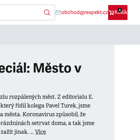
0
obchod@respekt.cz
Košík
ciál: Město v
lu rozpálených měst. Z editorialu E.
který řídil kolega Pavel Turek, jsme
na města. Koronavirus způsobil, že
prázdninách setrvat doma, a tak jsme
zažít jinak. ...
Více