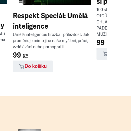
si promluv
100 stran čtení o
Respekt Speciál: Umělá
OTCŮ NA RODIČO
CHLAPCI OBÉZNÍ 
ny
inteligence
PADESÁTCE K ČEM
i i
MUŽI...
Umělá inteligence: hrozba i příležitost. Jak
rná
proměňuje mimo jiné naše myšlení, práci,
99
Kč
vzdělávání nebo pornografii.
Do košíku
99
Kč
Do košíku