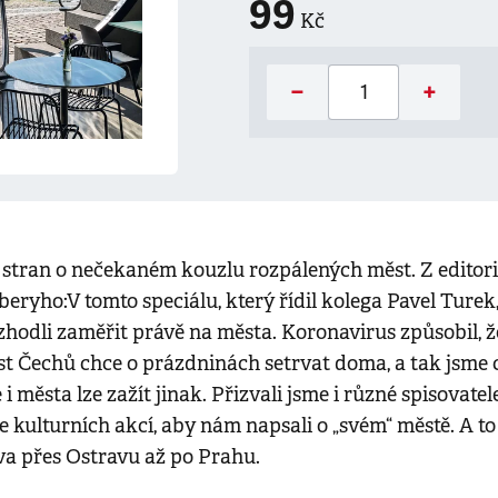
99
Kč
−
+
 stran o nečekaném kouzlu rozpálených měst. Z editori
beryho:V tomto speciálu, který řídil kolega Pavel Turek,
zhodli zaměřit právě na města. Koronavirus způsobil, 
st Čechů chce o prázdninách setrvat doma, a tak jsme c
 i města lze zažít jinak. Přizvali jsme i různé spisovatel
e kulturních akcí, aby nám napsali o „svém“ městě. A to
 přes Ostravu až po Prahu.