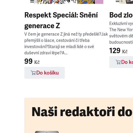
Respekt Speciál: Snění
Bod zl
Exkluzivní v
generace Z
The New Yor
V čem je generace Z jiná než ty předešlé?Jak
světovém děn
přemýšlí o lásce, cestování či třeba
budoucnosti
investování?Starají se mladí lidé o své
129
Kč
duševní zdraví lépe?A...
99
Do k
Kč
Do košíku
Naši redaktoři do