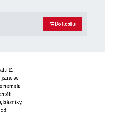
Do košíku
alu E.
 jsme se
že nemalá
htěli
e, básníky,
 od