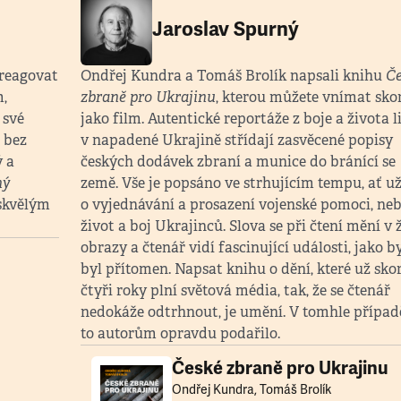
Jaroslav Spurný
 reagovat
Ondřej Kundra a Tomáš Brolík napsali knihu
Če
,
zbraně pro Ukrajinu
, kterou můžete vnímat sko
 své
jako film. Autentické reportáže z boje a života l
t bez
v napadené Ukrajině střídají zasvěcené popisy
ý a
českých dodávek zbraní a munice do bránící se
ný
země. Vše je popsáno ve strhujícím tempu, ať už
 skvělým
o vyjednávání a prosazení vojenské pomoci, neb
.
život a boj Ukrajinců. Slova se při čtení mění v 
obrazy a čtenář vidí fascinující události, jako b
byl přítomen. Napsat knihu o dění, které už sko
čtyři roky plní světová média, tak, že se čtenář
nedokáže odtrhnout, je umění. V tomhle případ
to autorům opravdu podařilo.
České zbraně pro Ukrajinu
Ondřej Kundra, Tomáš Brolík