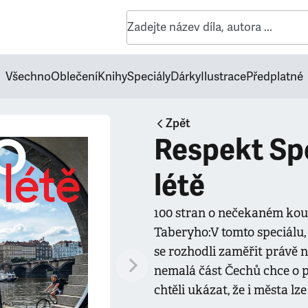
Všechno
Oblečení
Knihy
Speciály
Dárky
Ilustrace
Předplatné
Zpět
Respekt Spe
létě
100 stran o nečekaném kouz
Taberyho:V tomto speciálu, 
se rozhodli zaměřit právě 
nemalá část Čechů chce o 
chtěli ukázat, že i města lze 