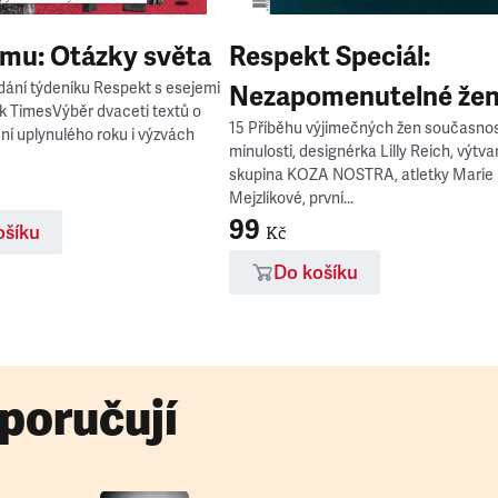
omu: Otázky světa
Respekt Speciál:
ydání týdeníku Respekt s esejemi
Nezapomenutelné že
k TimesVýběr dvaceti textů o
15 Příběhu výjimečných žen současnost
í uplynulého roku i výzvách
minulosti, designérka Lilly Reich, výtva
skupina KOZA NOSTRA, atletky Marie
Mejzlíkové, první...
99
ošíku
Kč
Do košíku
poručují