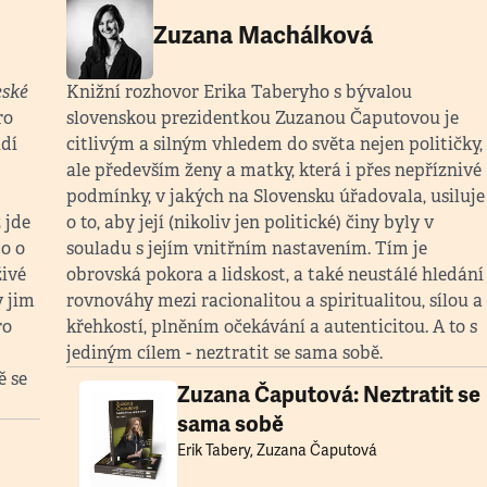
Zuzana Machálková
ské
Knižní rozhovor Erika Taberyho s bývalou
ro
slovenskou prezidentkou Zuzanou Čaputovou je
idí
citlivým a silným vhledem do světa nejen političky,
ale především ženy a matky, která i přes nepříznivé
podmínky, v jakých na Slovensku úřadovala, usiluje
 jde
o to, aby její (nikoliv jen politické) činy byly v
o o
souladu s jejím vnitřním nastavením. Tím je
živé
obrovská pokora a lidskost, a také neustálé hledání
y jim
rovnováhy mezi racionalitou a spiritualitou, sílou a
ro
křehkostí, plněním očekávání a autenticitou. A to s
jediným cílem - neztratit se sama sobě.
ě se
Zuzana Čaputová: Neztratit se
sama sobě
Erik Tabery, Zuzana Čaputová