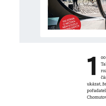
1
00
Ta
ro
čá
ukázat, že
pořadatel
Chomutova