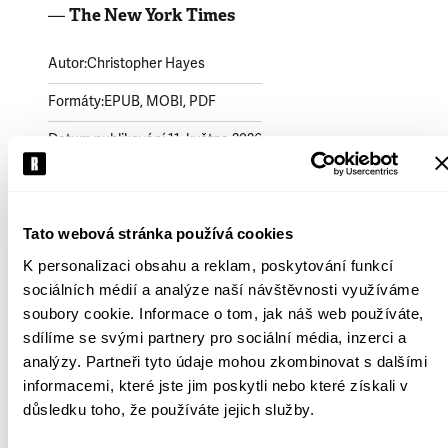
The New York Times
—
Autor:
Christopher Hayes
Formáty:
EPUB, MOBI, PDF
Datum publikování:
11. května 2026
Mohlo by se vám líbit
Tato webová stránka používá cookies
K personalizaci obsahu a reklam, poskytování funkcí
sociálních médií a analýze naší návštěvnosti využíváme
soubory cookie. Informace o tom, jak náš web používáte,
sdílíme se svými partnery pro sociální média, inzerci a
analýzy. Partneři tyto údaje mohou zkombinovat s dalšími
informacemi, které jste jim poskytli nebo které získali v
důsledku toho, že používáte jejich služby.
Pavel
Re
Zuzana