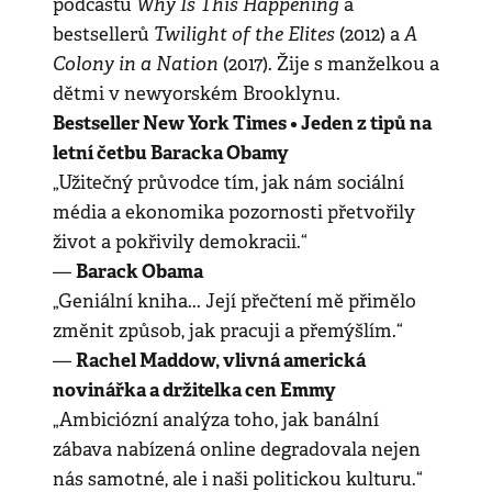
Why Is This Happening
podcastu
a
Twilight of the Elites
A
bestsellerů
(2012) a
Colony in a Nation
(2017). Žije s manželkou a
dětmi v newyorském Brooklynu.
Bestseller New York Times • Jeden z tipů na
letní četbu Baracka Obamy
„Užitečný průvodce tím, jak nám sociální
média a ekonomika pozornosti přetvořily
život a pokřivily demokracii.“
Barack Obama
—
„Geniální kniha... Její přečtení mě přimělo
změnit způsob, jak pracuji a přemýšlím.“
Rachel Maddow, vlivná americká
—
novinářka a držitelka cen Emmy
„Ambiciózní analýza toho, jak banální
zábava nabízená online degradovala nejen
nás samotné, ale i naši politickou kulturu.“