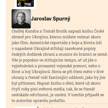
Jaroslav Spurný
Ondřej Kundra a Tomáš Brolík napsali knihu
České
zbraně pro Ukrajinu
, kterou můžete vnímat skoro
jako film. Autentické reportáže z boje a života lidí
v napadené Ukrajině střídají zasvěcené popisy
českých dodávek zbraní a munice do bránící se země.
Vše je popsáno ve strhujícím tempu, ať už jde o
vyjednávání a prosazení vojenské pomoci, nebo o
život a boj Ukrajinců. Slova se při čtení mění v živé
obrazy a čtenář vidí fascinující události, jako by jim
byl přítomen. Napsat knihu o dění, které už skoro
čtyři roky plní světová média, tak, že se čtenář
nedokáže odtrhnout, je umění. V tomhle případě se
to autorům opravdu podařilo.