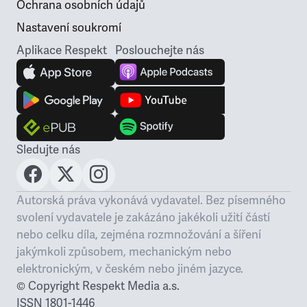
Ochrana osobních údajů
Nastavení soukromí
Aplikace Respekt
Poslouchejte nás
Sledujte nás
Autorská práva vykonává vydavatel. Bez písemného
svolení vydavatele je zakázáno jakékoli
užití částí
nebo celku díla, zejména rozmnožování a šíření
jakýmkoli způsobem,
mechanickým nebo
elektronickým, v českém nebo jiném jazyce.
© Copyright Respekt Media a.s.
ISSN 1801-1446