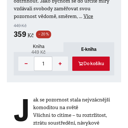
odtrhnout. Jako bychom se do určité míry
vzdávali svobody zaměřovat svou
pozornost vědomě, směrem, ...
Více
449 Kč
359
− 20 %
Kč
Kniha
E-kniha
449 Kč
−
+
Do košíku
J
ak se pozornost stala nejvzácnější
komoditou na světě
Všichni to cítíme – tu roztržitost,
ztrátu soustředění, návykové