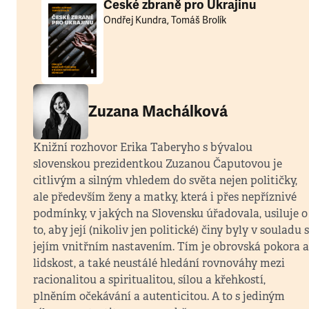
České zbraně pro Ukrajinu
Ondřej Kundra, Tomáš Brolík
Zuzana Machálková
Knižní rozhovor Erika Taberyho s bývalou
slovenskou prezidentkou Zuzanou Čaputovou je
citlivým a silným vhledem do světa nejen političky,
ale především ženy a matky, která i přes nepříznivé
podmínky, v jakých na Slovensku úřadovala, usiluje o
to, aby její (nikoliv jen politické) činy byly v souladu s
jejím vnitřním nastavením. Tím je obrovská pokora a
lidskost, a také neustálé hledání rovnováhy mezi
racionalitou a spiritualitou, sílou a křehkostí,
plněním očekávání a autenticitou. A to s jediným