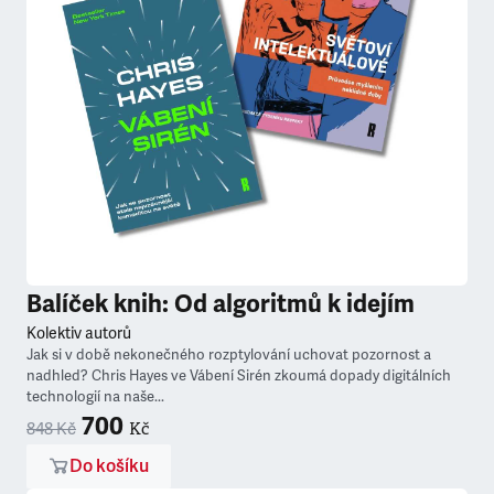
Balíček knih: Od algoritmů k idejím
Kolektiv autorů
Jak si v době nekonečného rozptylování uchovat pozornost a
nadhled? Chris Hayes ve Vábení Sirén zkoumá dopady digitálních
technologií na naše...
700
Kč
848 Kč
Do košíku