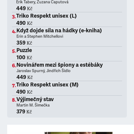
Erik Tabery, Zuzana Čaputová
449
Kč
Triko Respekt unisex (L)
490
Kč
Když dojde síla na hádky (e-kniha)
Erin a Stephen Mitchellovi
359
Kč
Puzzle
100
Kč
Novinářem mezi špiony a estébáky
Jaroslav Spurný, Jindřich Šídlo
449
Kč
Triko Respekt unisex (M)
490
Kč
Výjimečný stav
Martin M. Šimečka
379
Kč