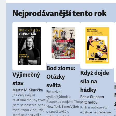
Nejprodávanější tento rok
Bod zlomu:
Když dojde
Výjimečný
Otázky
síla na
stav
světa
hádky
Martin M. Šimečka
Exkluzivní
„Za celý svůj už
vydání týdeníku
Erin a Stephen
relativně dlouhý život
Respekt s esejemi The
Mitchellovi
jsem se nesetkal s tak
New York TimesVýběr
Knih o rodičovství
mohutnou vlnou zla,
1
dvaceti textů o
existuje nepřeberné
které se dnes valí z
s