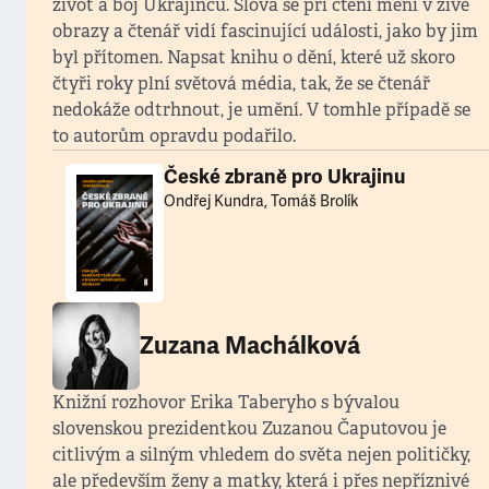
život a boj Ukrajinců. Slova se při čtení mění v živé
obrazy a čtenář vidí fascinující události, jako by jim
byl přítomen. Napsat knihu o dění, které už skoro
čtyři roky plní světová média, tak, že se čtenář
nedokáže odtrhnout, je umění. V tomhle případě se
to autorům opravdu podařilo.
České zbraně pro Ukrajinu
Ondřej Kundra, Tomáš Brolík
Zuzana Machálková
Knižní rozhovor Erika Taberyho s bývalou
slovenskou prezidentkou Zuzanou Čaputovou je
citlivým a silným vhledem do světa nejen političky,
ale především ženy a matky, která i přes nepříznivé