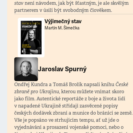
stav
není návodem, jak být šťastným, je ale skvělým
partnerem v úsilí být svobodným člověkem.
Výjimečný stav
Martin M. Šimečka
Jaroslav Spurný
Ondřej Kundra a Tomáš Brolík napsali knihu
České
zbraně pro Ukrajinu
, kterou můžete vnímat skoro
jako film. Autentické reportáže z boje a života lidí
v napadené Ukrajině střídají zasvěcené popisy
českých dodávek zbraní a munice do bránící se země.
Vše je popsáno ve strhujícím tempu, ať už jde o
vyjednávání a prosazení vojenské pomoci, nebo o