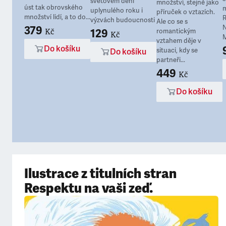
světovém dění
množství, stejně jako
úst tak obrovského
m
uplynulého roku i
příruček o vztazích.
množství lidí, a to do...
R
výzvách budoucnosti
Ale co se s
379
N
Kč
129
romantickým
Kč
M
vztahem děje v
Do košíku
situaci, kdy se
Do košíku
partneři...
449
Kč
Do košíku
Ilustrace z titulních stran
Respektu na vaši zeď.