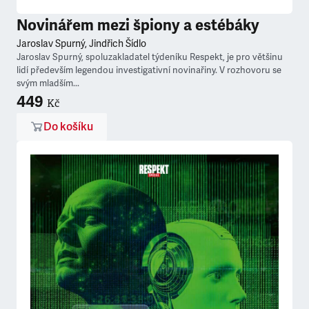
Novinářem mezi špiony a estébáky
Jaroslav Spurný, Jindřich Šídlo
Jaroslav Spurný, spoluzakladatel týdeníku Respekt, je pro většinu
lidí především legendou investigativní novinařiny. V rozhovoru se
svým mladším...
449
Kč
Do košíku