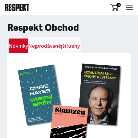
0
Respekt Obchod
Novinky
Nejprodávanější knihy